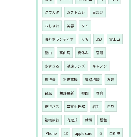
クワガタ
カブトムシ
日焼け
おしゃれ
美容
タイ
海外ボランティア
大阪
USJ
富士山
登山
高山病
夏休み
宿題
多すぎる
望遠レンズ
キャノン
飛行機
物価高騰
進路相談
友達
台風
免許更新
初回
写真
夜行バス
異文化理解
岩手
自然
箱根旅行
内定式
就職
髪色
iPhone
13
apple care
G
自衛隊