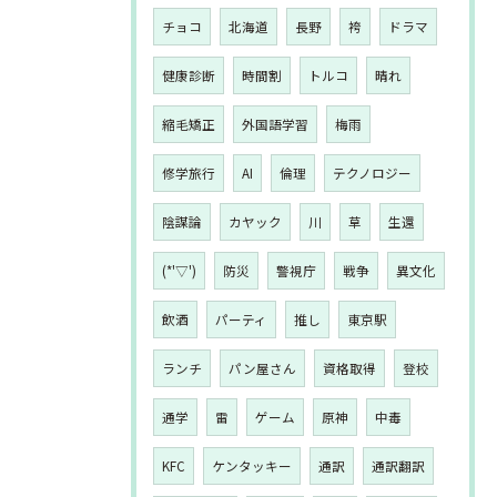
チョコ
北海道
長野
袴
ドラマ
健康診断
時間割
トルコ
晴れ
縮毛矯正
外国語学習
梅雨
修学旅行
AI
倫理
テクノロジー
陰謀論
カヤック
川
草
生還
(*'▽')
防災
警視庁
戦争
異文化
飲酒
パーティ
推し
東京駅
ランチ
パン屋さん
資格取得
登校
通学
雷
ゲーム
原神
中毒
KFC
ケンタッキー
通訳
通訳翻訳