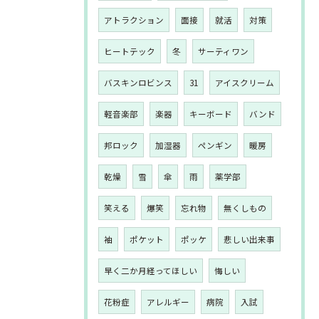
アトラクション
面接
就活
対策
ヒートテック
冬
サーティワン
バスキンロビンス
31
アイスクリーム
軽音楽部
楽器
キーボード
バンド
邦ロック
加湿器
ペンギン
暖房
乾燥
雪
傘
雨
薬学部
笑える
爆笑
忘れ物
無くしもの
袖
ポケット
ポッケ
悲しい出来事
早く二か月経ってほしい
悔しい
花粉症
アレルギー
病院
入試