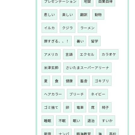
プレゼンテーション
地獄
自業自得
悲しい
楽しい
翻訳
動物
イルカ
クジラ
ラーメン
罪すぎる、、！
暑い
留学
アメリカ
言語
エクセル
カラオケ
米津玄師
さいたまスーパーアリーナ
夏
食
健康
畜舎
ゴキブリ
ヘアカラー
ブリーチ
ネイビー
ゴミ捨て
卵
電車
席
椅子
睡眠
不眠
眠い
退治
すいか
新宿
ナンパ
臨海教室
海
高校