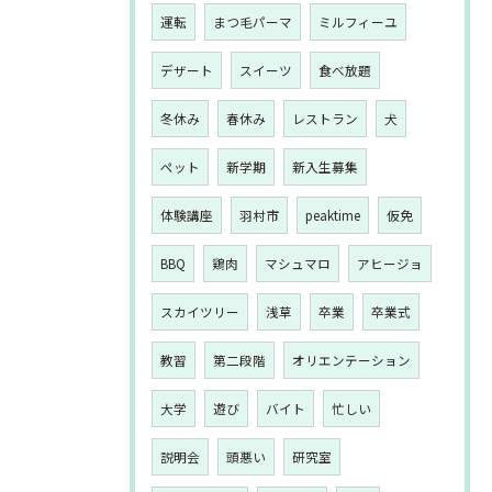
運転
まつ毛パーマ
ミルフィーユ
デザート
スイーツ
食べ放題
冬休み
春休み
レストラン
犬
ペット
新学期
新入生募集
体験講座
羽村市
peaktime
仮免
BBQ
鶏肉
マシュマロ
アヒージョ
スカイツリー
浅草
卒業
卒業式
教習
第二段階
オリエンテーション
大学
遊び
バイト
忙しい
説明会
頭悪い
研究室