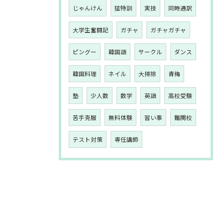
じゃんけん
猛特訓
実技
同時通訳
大学生奮闘記
ガチャ
ガチャガチャ
ピングー
韓国語
サークル
ダンス
韓国料理
ネイル
大掃除
青梅
塾
少人数
数学
英語
高校受験
苦手克服
無料体験
習い事
難関校
テスト対策
専任講師