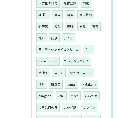
大学生の日常
履修登録
凶運
強運？
当選
落選
高速教習
劣等感
授業
実験
失敗
実習
免許
試験
アイス
サーティワンアイスクリーム
３１
baskin robins
フレッシュパック
冷凍庫
コーン
シュガーコーン
海外
航空券
romaji
katakana
hiragana
kanji
more
ひらがな
今日は何の日
ハワイ語
プレゼン