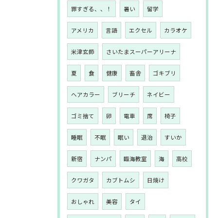
罪すぎる、、！
暑い
留学
アメリカ
言語
エクセル
カラオケ
米津玄師
さいたまスーパーアリーナ
夏
食
健康
畜舎
ゴキブリ
ヘアカラー
ブリーチ
ネイビー
ゴミ捨て
卵
電車
席
椅子
睡眠
不眠
眠い
退治
すいか
新宿
ナンパ
臨海教室
海
高校
クワガタ
カブトムシ
日焼け
おしゃれ
美容
タイ