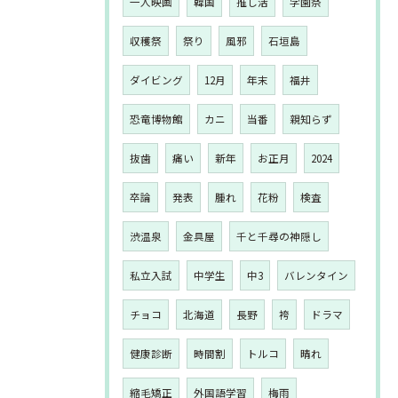
一人映画
韓国
推し活
学園祭
収穫祭
祭り
風邪
石垣島
ダイビング
12月
年末
福井
恐竜博物館
カニ
当番
親知らず
抜歯
痛い
新年
お正月
2024
卒論
発表
腫れ
花粉
検査
渋温泉
金具屋
千と千尋の神隠し
私立入試
中学生
中3
バレンタイン
チョコ
北海道
長野
袴
ドラマ
健康診断
時間割
トルコ
晴れ
縮毛矯正
外国語学習
梅雨