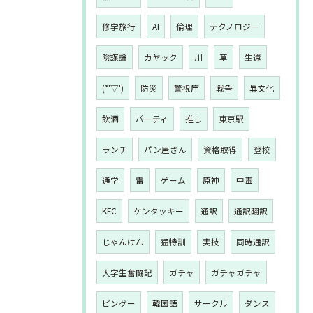
修学旅行
AI
倫理
テクノロジー
陰謀論
カヤック
川
草
生還
(*'▽')
防災
警視庁
戦争
異文化
飲酒
パーティ
推し
東京駅
ランチ
パン屋さん
資格取得
登校
通学
雷
ゲーム
原神
中毒
KFC
ケンタッキー
通訳
通訳翻訳
じゃんけん
猛特訓
実技
同時通訳
大学生奮闘記
ガチャ
ガチャガチャ
ピングー
韓国語
サークル
ダンス