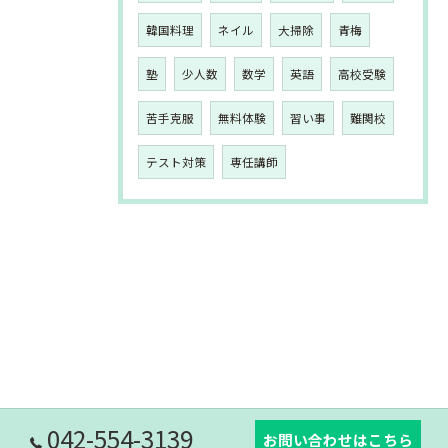
韓国料理
ネイル
大掃除
青梅
塾
少人数
数学
英語
高校受験
苦手克服
無料体験
習い事
難関校
テスト対策
専任講師
042-554-3139
お問い合わせはこちら