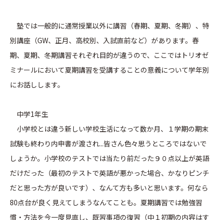
塾では一般的に通常授業以外に講習（春期、夏期、冬期）、特
別講座（GW、正月、高校別、入試直前など）があります。春
期、夏期、冬期講習それぞれ目的が違うので、ここではトリオゼ
ミナールにおいて夏期講習を受講することの意義について学年別
にお話しします。
中学1年生
小学校とは違う新しい学校生活になって数か月、１学期の期末
試験も終わり内申書が渡され...皆さん色々思うところではないで
しょうか。小学校のテストでは当たり前だった９０点以上が英語
だけだった（最初のテストで英語が悪かった場合、かなりピンチ
だと思った方が良いです）、なんて方も多いと思います。何なら
80点台が良く見えてしまうなんてことも。夏期講習では勉強習
慣・方法を今一度見直し、既習事項の復習（中１初期の内容はす