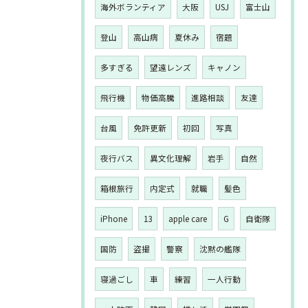
海外ボランティア
大阪
USJ
富士山
登山
高山病
夏休み
宿題
多すぎる
望遠レンズ
キャノン
飛行機
物価高騰
進路相談
友達
台風
免許更新
初回
写真
夜行バス
異文化理解
岩手
自然
箱根旅行
内定式
就職
髪色
iPhone
13
apple care
G
自衛隊
国防
盗撮
警察
沈黙の艦隊
寝過ごし
車
練習
一人行動