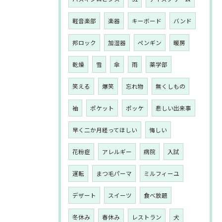
軽音楽部
楽器
キーボード
バンド
邦ロック
加湿器
ペンギン
暖房
乾燥
雪
傘
雨
薬学部
笑える
爆笑
忘れ物
無くしもの
袖
ポケット
ポッケ
悲しい出来事
早く二か月経ってほしい
悔しい
花粉症
アレルギー
病院
入試
運転
まつ毛パーマ
ミルフィーユ
デザート
スイーツ
食べ放題
冬休み
春休み
レストラン
犬