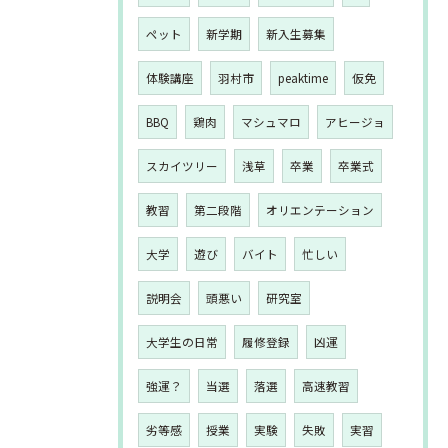
ペット
新学期
新入生募集
体験講座
羽村市
peaktime
仮免
BBQ
鶏肉
マシュマロ
アヒージョ
スカイツリー
浅草
卒業
卒業式
教習
第二段階
オリエンテーション
大学
遊び
バイト
忙しい
説明会
頭悪い
研究室
大学生の日常
履修登録
凶運
強運？
当選
落選
高速教習
劣等感
授業
実験
失敗
実習