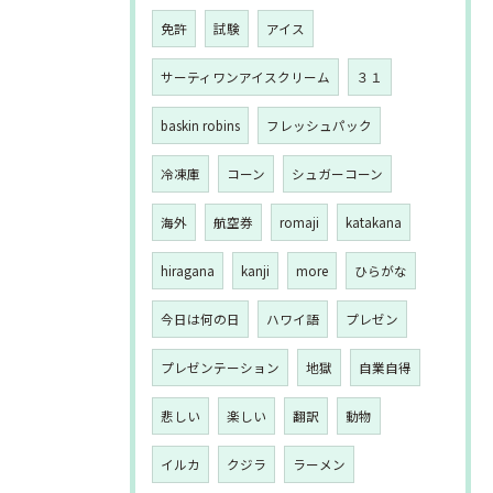
免許
試験
アイス
サーティワンアイスクリーム
３１
baskin robins
フレッシュパック
冷凍庫
コーン
シュガーコーン
海外
航空券
romaji
katakana
hiragana
kanji
more
ひらがな
今日は何の日
ハワイ語
プレゼン
プレゼンテーション
地獄
自業自得
悲しい
楽しい
翻訳
動物
イルカ
クジラ
ラーメン