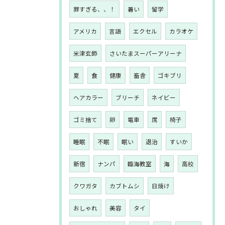
罪すぎる、、！
暑い
留学
アメリカ
言語
エクセル
カラオケ
米津玄師
さいたまスーパーアリーナ
夏
食
健康
畜舎
ゴキブリ
ヘアカラー
ブリーチ
ネイビー
ゴミ捨て
卵
電車
席
椅子
睡眠
不眠
眠い
退治
すいか
新宿
ナンパ
臨海教室
海
高校
クワガタ
カブトムシ
日焼け
おしゃれ
美容
タイ