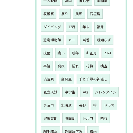
一人映画
韓国
推し活
学園祭
収穫祭
祭り
風邪
石垣島
ダイビング
12月
年末
福井
恐竜博物館
カニ
当番
親知らず
抜歯
痛い
新年
お正月
2024
卒論
発表
腫れ
花粉
検査
渋温泉
金具屋
千と千尋の神隠し
私立入試
中学生
中3
バレンタイン
チョコ
北海道
長野
袴
ドラマ
健康診断
時間割
トルコ
晴れ
縮毛矯正
外国語学習
梅雨