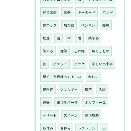
軽音楽部
楽器
キーボード
バンド
邦ロック
加湿器
ペンギン
暖房
乾燥
雪
傘
雨
薬学部
笑える
爆笑
忘れ物
無くしもの
袖
ポケット
ポッケ
悲しい出来事
早く二か月経ってほしい
悔しい
花粉症
アレルギー
病院
入試
運転
まつ毛パーマ
ミルフィーユ
デザート
スイーツ
食べ放題
冬休み
春休み
レストラン
犬