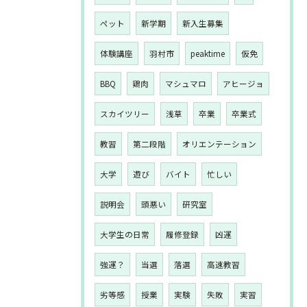
ペット
新学期
新入生募集
体験講座
羽村市
peaktime
仮免
BBQ
鶏肉
マシュマロ
アヒージョ
スカイツリー
浅草
卒業
卒業式
教習
第二段階
オリエンテーション
大学
遊び
バイト
忙しい
説明会
頭悪い
研究室
大学生の日常
履修登録
凶運
強運？
当選
落選
高速教習
劣等感
授業
実験
失敗
実習