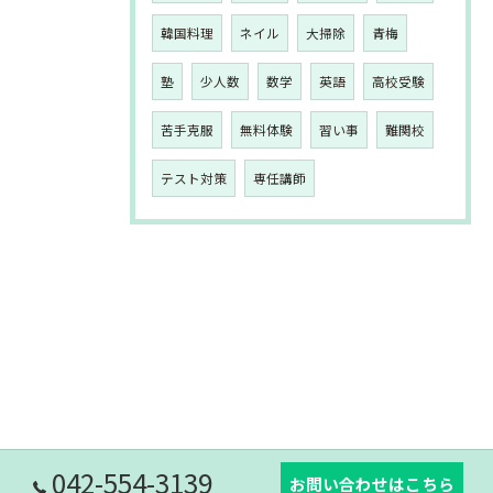
韓国料理
ネイル
大掃除
青梅
塾
少人数
数学
英語
高校受験
苦手克服
無料体験
習い事
難関校
テスト対策
専任講師
042-554-3139
お問い合わせはこちら