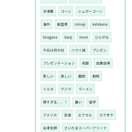
冷凍庫
コーン
シュガーコーン
海外
航空券
romaji
katakana
hiragana
kanji
more
ひらがな
今日は何の日
ハワイ語
プレゼン
プレゼンテーション
地獄
自業自得
悲しい
楽しい
翻訳
動物
イルカ
クジラ
ラーメン
罪すぎる、、！
暑い
留学
アメリカ
言語
エクセル
カラオケ
米津玄師
さいたまスーパーアリーナ