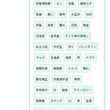
恐竜博物館
カニ
当番
親知らず
抜歯
痛い
新年
お正月
2024
卒論
発表
腫れ
花粉
検査
渋温泉
金具屋
千と千尋の神隠し
私立入試
中学生
中3
バレンタイン
チョコ
北海道
長野
袴
ドラマ
健康診断
時間割
トルコ
晴れ
縮毛矯正
外国語学習
梅雨
修学旅行
AI
倫理
テクノロジー
陰謀論
カヤック
川
草
生還