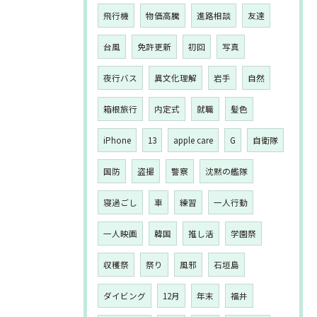
飛行機
物価高騰
進路相談
友達
台風
免許更新
初回
写真
夜行バス
異文化理解
岩手
自然
箱根旅行
内定式
就職
髪色
iPhone
13
apple care
G
自衛隊
国防
盗撮
警察
沈黙の艦隊
寝過ごし
車
練習
一人行動
一人映画
韓国
推し活
学園祭
収穫祭
祭り
風邪
石垣島
ダイビング
12月
年末
福井