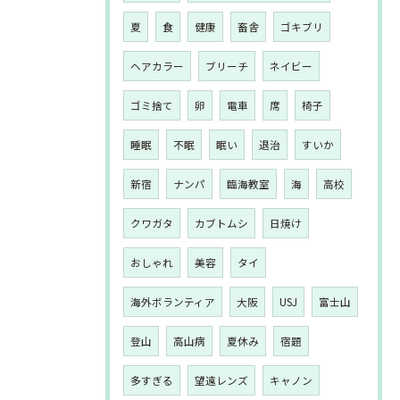
夏
食
健康
畜舎
ゴキブリ
ヘアカラー
ブリーチ
ネイビー
ゴミ捨て
卵
電車
席
椅子
睡眠
不眠
眠い
退治
すいか
新宿
ナンパ
臨海教室
海
高校
クワガタ
カブトムシ
日焼け
おしゃれ
美容
タイ
海外ボランティア
大阪
USJ
富士山
登山
高山病
夏休み
宿題
多すぎる
望遠レンズ
キャノン