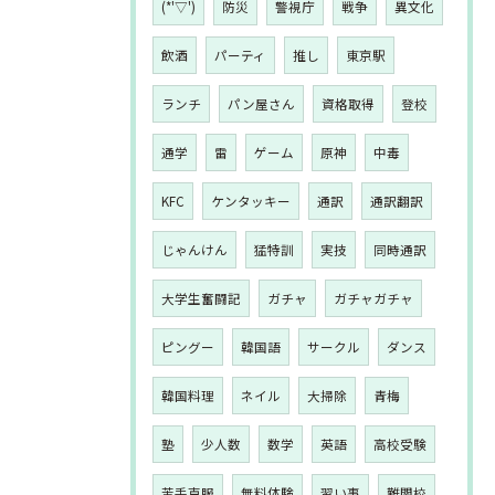
(*'▽')
防災
警視庁
戦争
異文化
飲酒
パーティ
推し
東京駅
ランチ
パン屋さん
資格取得
登校
通学
雷
ゲーム
原神
中毒
KFC
ケンタッキー
通訳
通訳翻訳
じゃんけん
猛特訓
実技
同時通訳
大学生奮闘記
ガチャ
ガチャガチャ
ピングー
韓国語
サークル
ダンス
韓国料理
ネイル
大掃除
青梅
塾
少人数
数学
英語
高校受験
苦手克服
無料体験
習い事
難関校