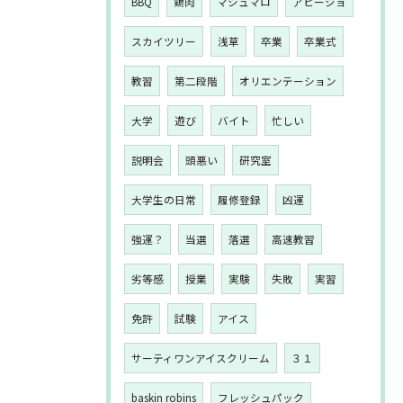
BBQ
鶏肉
マシュマロ
アヒージョ
スカイツリー
浅草
卒業
卒業式
教習
第二段階
オリエンテーション
大学
遊び
バイト
忙しい
説明会
頭悪い
研究室
大学生の日常
履修登録
凶運
強運？
当選
落選
高速教習
劣等感
授業
実験
失敗
実習
免許
試験
アイス
サーティワンアイスクリーム
３１
baskin robins
フレッシュパック