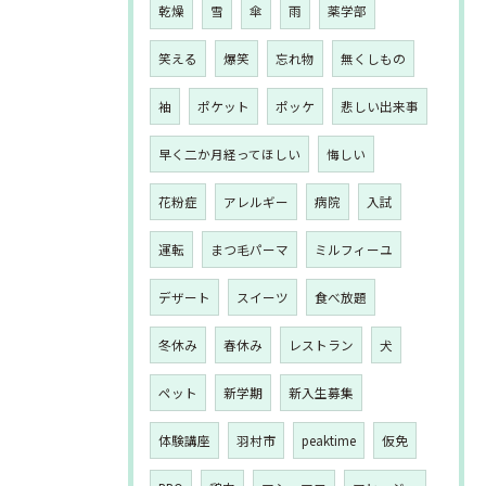
乾燥
雪
傘
雨
薬学部
笑える
爆笑
忘れ物
無くしもの
袖
ポケット
ポッケ
悲しい出来事
早く二か月経ってほしい
悔しい
花粉症
アレルギー
病院
入試
運転
まつ毛パーマ
ミルフィーユ
デザート
スイーツ
食べ放題
冬休み
春休み
レストラン
犬
ペット
新学期
新入生募集
体験講座
羽村市
peaktime
仮免