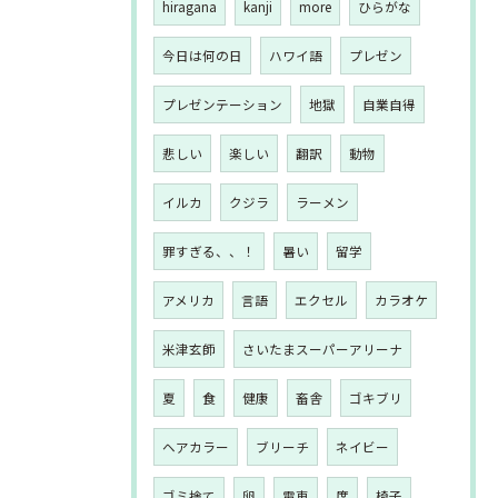
hiragana
kanji
more
ひらがな
今日は何の日
ハワイ語
プレゼン
プレゼンテーション
地獄
自業自得
悲しい
楽しい
翻訳
動物
イルカ
クジラ
ラーメン
罪すぎる、、！
暑い
留学
アメリカ
言語
エクセル
カラオケ
米津玄師
さいたまスーパーアリーナ
夏
食
健康
畜舎
ゴキブリ
ヘアカラー
ブリーチ
ネイビー
ゴミ捨て
卵
電車
席
椅子