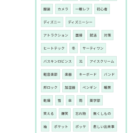
服装
カメラ
一眼レフ
初心者
ディズニー
ディズニーシー
アトラクション
面接
就活
対策
ヒートテック
冬
サーティワン
バスキンロビンス
31
アイスクリーム
軽音楽部
楽器
キーボード
バンド
邦ロック
加湿器
ペンギン
暖房
乾燥
雪
傘
雨
薬学部
笑える
爆笑
忘れ物
無くしもの
袖
ポケット
ポッケ
悲しい出来事