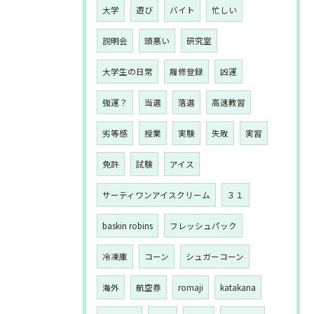
大学
遊び
バイト
忙しい
説明会
頭悪い
研究室
大学生の日常
履修登録
凶運
強運？
当選
落選
高速教習
劣等感
授業
実験
失敗
実習
免許
試験
アイス
サーティワンアイスクリーム
３１
baskin robins
フレッシュパック
冷凍庫
コーン
シュガーコーン
海外
航空券
romaji
katakana