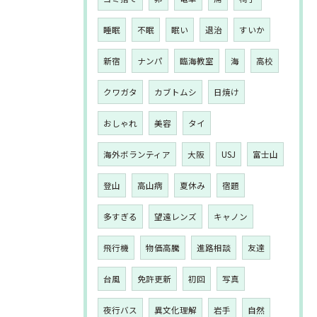
睡眠
不眠
眠い
退治
すいか
新宿
ナンパ
臨海教室
海
高校
クワガタ
カブトムシ
日焼け
おしゃれ
美容
タイ
海外ボランティア
大阪
USJ
富士山
登山
高山病
夏休み
宿題
多すぎる
望遠レンズ
キャノン
飛行機
物価高騰
進路相談
友達
台風
免許更新
初回
写真
夜行バス
異文化理解
岩手
自然