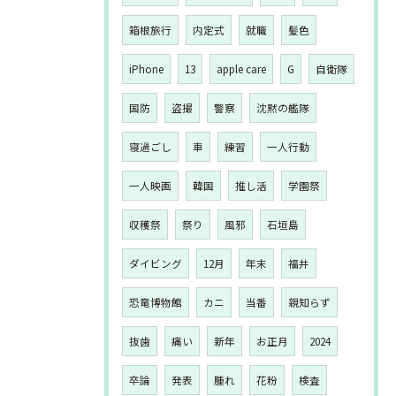
箱根旅行
内定式
就職
髪色
iPhone
13
apple care
G
自衛隊
国防
盗撮
警察
沈黙の艦隊
寝過ごし
車
練習
一人行動
一人映画
韓国
推し活
学園祭
収穫祭
祭り
風邪
石垣島
ダイビング
12月
年末
福井
恐竜博物館
カニ
当番
親知らず
抜歯
痛い
新年
お正月
2024
卒論
発表
腫れ
花粉
検査