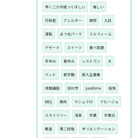
早く二か月経ってほしい
悔しい
花粉症
アレルギー
病院
入試
運転
まつ毛パーマ
ミルフィーユ
デザート
スイーツ
食べ放題
冬休み
春休み
レストラン
犬
ペット
新学期
新入生募集
体験講座
羽村市
peaktime
仮免
BBQ
鶏肉
マシュマロ
アヒージョ
スカイツリー
浅草
卒業
卒業式
教習
第二段階
オリエンテーション