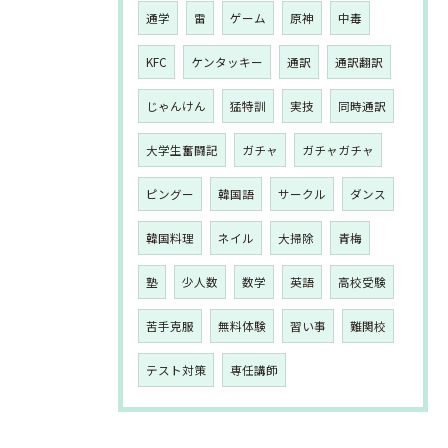
通学
雷
ゲーム
原神
中毒
KFC
ケンタッキー
通訳
通訳翻訳
じゃんけん
猛特訓
実技
同時通訳
大学生奮闘記
ガチャ
ガチャガチャ
ピングー
韓国語
サークル
ダンス
韓国料理
ネイル
大掃除
青梅
塾
少人数
数学
英語
高校受験
苦手克服
無料体験
習い事
難関校
テスト対策
専任講師