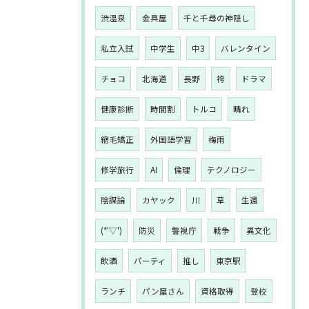
渋温泉
金具屋
千と千尋の神隠し
私立入試
中学生
中3
バレンタイン
チョコ
北海道
長野
袴
ドラマ
健康診断
時間割
トルコ
晴れ
縮毛矯正
外国語学習
梅雨
修学旅行
AI
倫理
テクノロジー
陰謀論
カヤック
川
草
生還
(*'▽')
防災
警視庁
戦争
異文化
飲酒
パーティ
推し
東京駅
ランチ
パン屋さん
資格取得
登校