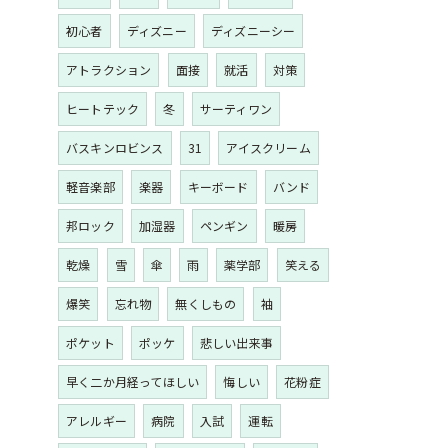
初心者
ディズニー
ディズニーシー
アトラクション
面接
就活
対策
ヒートテック
冬
サーティワン
バスキンロビンス
31
アイスクリーム
軽音楽部
楽器
キーボード
バンド
邦ロック
加湿器
ペンギン
暖房
乾燥
雪
傘
雨
薬学部
笑える
爆笑
忘れ物
無くしもの
袖
ポケット
ポッケ
悲しい出来事
早く二か月経ってほしい
悔しい
花粉症
アレルギー
病院
入試
運転