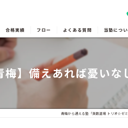
合格実績
フロー
よくある質問
当塾につい
羽村の塾
瑞穂町の塾
青梅】備えあれば憂いな
福生の塾
成績アップ
受験対策
青梅から通える塾「英数道場 トリオ☆ゼミ