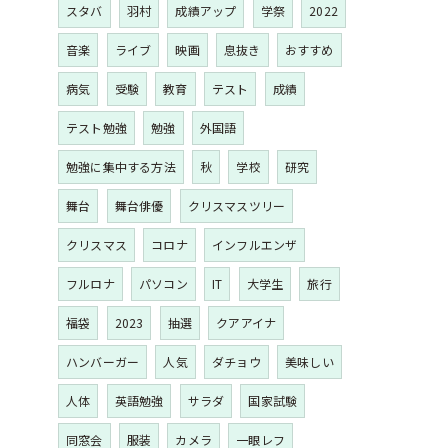
スタバ
羽村
成績アップ
学祭
2022
音楽
ライブ
映画
息抜き
おすすめ
病気
受験
教育
テスト
成績
テスト勉強
勉強
外国語
勉強に集中する方法
秋
学校
研究
舞台
舞台俳優
クリスマスツリー
クリスマス
コロナ
インフルエンザ
フルロナ
パソコン
IT
大学生
旅行
福袋
2023
抽選
クアアイナ
ハンバーガー
人気
ダチョウ
美味しい
人体
英語勉強
サラダ
国家試験
同窓会
服装
カメラ
一眼レフ