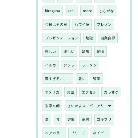
hiragana
kanji
more
ひらがな
今日は何の日
ハワイ語
プレゼン
プレゼンテーション
地獄
自業自得
悲しい
楽しい
翻訳
動物
イルカ
クジラ
ラーメン
罪すぎる、、！
暑い
留学
アメリカ
言語
エクセル
カラオケ
米津玄師
さいたまスーパーアリーナ
夏
食
健康
畜舎
ゴキブリ
ヘアカラー
ブリーチ
ネイビー