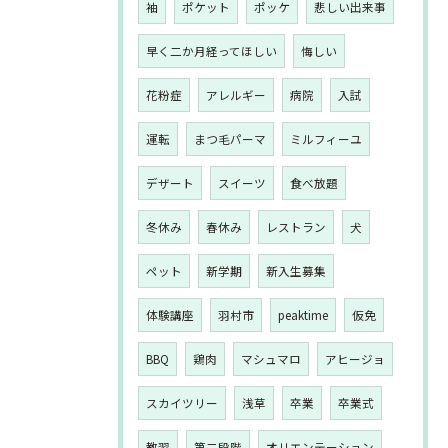
袖
ポケット
ポッケ
悲しい出来事
早く二か月経ってほしい
悔しい
花粉症
アレルギー
病院
入試
運転
まつ毛パーマ
ミルフィーユ
デザート
スイーツ
食べ放題
冬休み
春休み
レストラン
犬
ペット
新学期
新入生募集
体験講座
羽村市
peaktime
仮免
BBQ
鶏肉
マシュマロ
アヒージョ
スカイツリー
浅草
卒業
卒業式
教習
第二段階
オリエンテーション