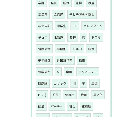
卒論
発表
腫れ
花粉
検査
渋温泉
金具屋
千と千尋の神隠し
私立入試
中学生
中3
バレンタイン
チョコ
北海道
長野
袴
ドラマ
健康診断
時間割
トルコ
晴れ
縮毛矯正
外国語学習
梅雨
修学旅行
AI
倫理
テクノロジー
陰謀論
カヤック
川
草
生還
(*'▽')
防災
警視庁
戦争
異文化
飲酒
パーティ
推し
東京駅