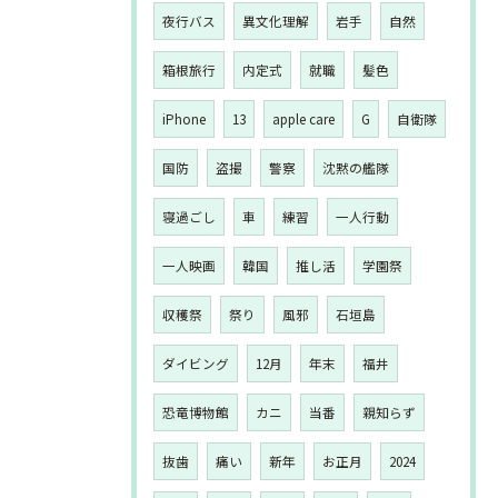
夜行バス
異文化理解
岩手
自然
箱根旅行
内定式
就職
髪色
iPhone
13
apple care
G
自衛隊
国防
盗撮
警察
沈黙の艦隊
寝過ごし
車
練習
一人行動
一人映画
韓国
推し活
学園祭
収穫祭
祭り
風邪
石垣島
ダイビング
12月
年末
福井
恐竜博物館
カニ
当番
親知らず
抜歯
痛い
新年
お正月
2024