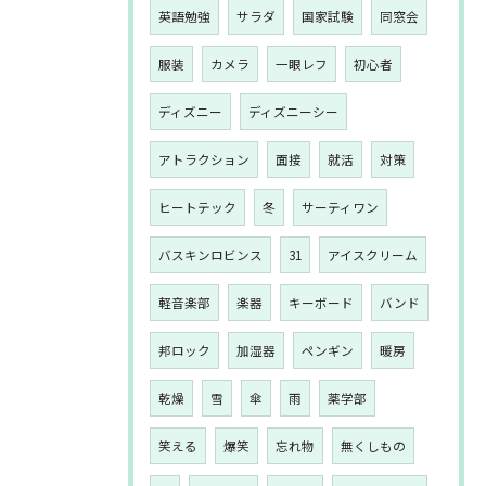
英語勉強
サラダ
国家試験
同窓会
服装
カメラ
一眼レフ
初心者
ディズニー
ディズニーシー
アトラクション
面接
就活
対策
ヒートテック
冬
サーティワン
バスキンロビンス
31
アイスクリーム
軽音楽部
楽器
キーボード
バンド
邦ロック
加湿器
ペンギン
暖房
乾燥
雪
傘
雨
薬学部
笑える
爆笑
忘れ物
無くしもの