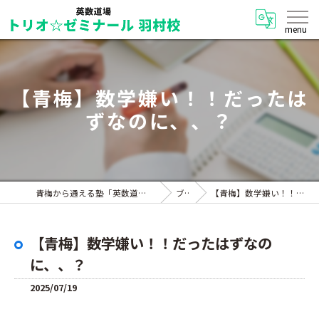
【青梅】数学嫌い！！だったは
ずなのに、、？
青梅から通える塾「英数道場 トリオ☆ゼミナール 羽村校」
ブログ
【青梅】数学嫌い！！だったはずなのに、、？
【青梅】数学嫌い！！だったはずなの
に、、？
2025/07/19