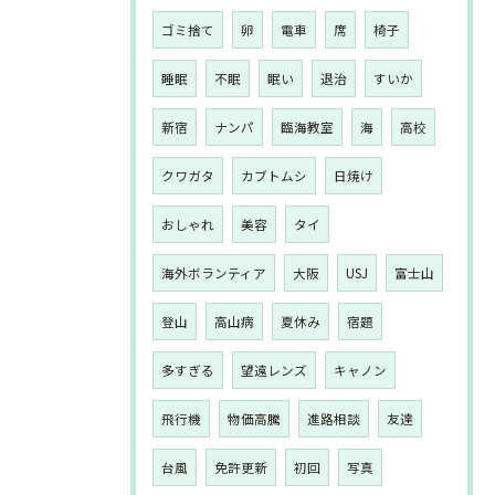
ゴミ捨て
卵
電車
席
椅子
睡眠
不眠
眠い
退治
すいか
新宿
ナンパ
臨海教室
海
高校
クワガタ
カブトムシ
日焼け
おしゃれ
美容
タイ
海外ボランティア
大阪
USJ
富士山
登山
高山病
夏休み
宿題
多すぎる
望遠レンズ
キャノン
飛行機
物価高騰
進路相談
友達
台風
免許更新
初回
写真