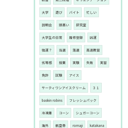
大学
遊び
バイト
忙しい
説明会
頭悪い
研究室
大学生の日常
履修登録
凶運
強運？
当選
落選
高速教習
劣等感
授業
実験
失敗
実習
免許
試験
アイス
サーティワンアイスクリーム
３１
baskin robins
フレッシュパック
冷凍庫
コーン
シュガーコーン
海外
航空券
romaji
katakana