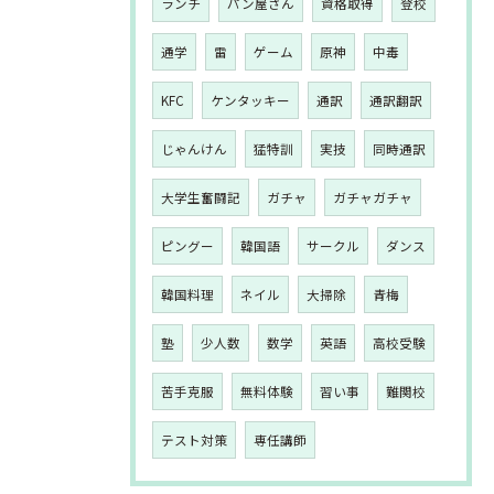
ランチ
パン屋さん
資格取得
登校
通学
雷
ゲーム
原神
中毒
KFC
ケンタッキー
通訳
通訳翻訳
じゃんけん
猛特訓
実技
同時通訳
大学生奮闘記
ガチャ
ガチャガチャ
ピングー
韓国語
サークル
ダンス
韓国料理
ネイル
大掃除
青梅
塾
少人数
数学
英語
高校受験
苦手克服
無料体験
習い事
難関校
テスト対策
専任講師