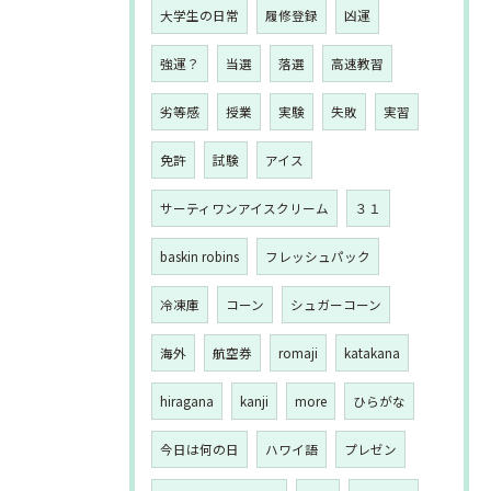
大学生の日常
履修登録
凶運
強運？
当選
落選
高速教習
劣等感
授業
実験
失敗
実習
免許
試験
アイス
サーティワンアイスクリーム
３１
baskin robins
フレッシュパック
冷凍庫
コーン
シュガーコーン
海外
航空券
romaji
katakana
hiragana
kanji
more
ひらがな
今日は何の日
ハワイ語
プレゼン