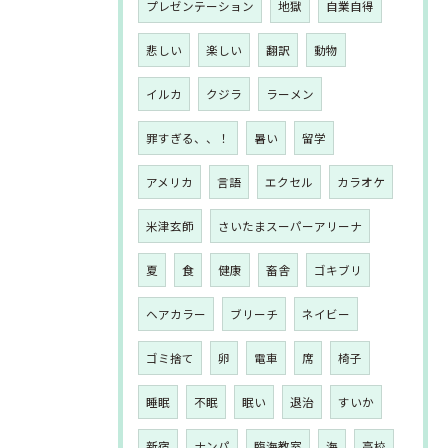
プレゼンテーション
地獄
自業自得
悲しい
楽しい
翻訳
動物
イルカ
クジラ
ラーメン
罪すぎる、、！
暑い
留学
アメリカ
言語
エクセル
カラオケ
米津玄師
さいたまスーパーアリーナ
夏
食
健康
畜舎
ゴキブリ
ヘアカラー
ブリーチ
ネイビー
ゴミ捨て
卵
電車
席
椅子
睡眠
不眠
眠い
退治
すいか
新宿
ナンパ
臨海教室
海
高校