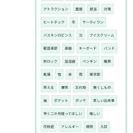
アトラクション
面接
就活
対策
ヒートテック
冬
サーティワン
バスキンロビンス
31
アイスクリーム
軽音楽部
楽器
キーボード
バンド
邦ロック
加湿器
ペンギン
暖房
乾燥
雪
傘
雨
薬学部
笑える
爆笑
忘れ物
無くしもの
袖
ポケット
ポッケ
悲しい出来事
早く二か月経ってほしい
悔しい
花粉症
アレルギー
病院
入試