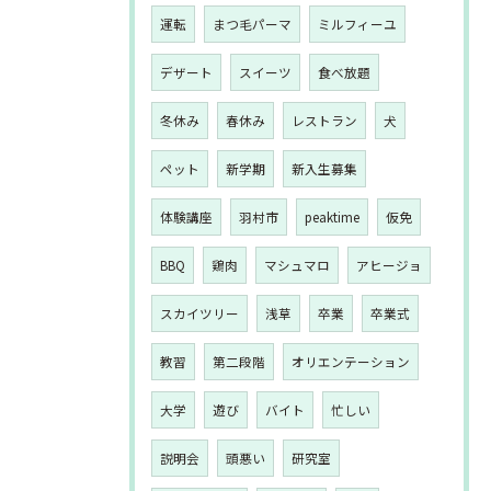
運転
まつ毛パーマ
ミルフィーユ
デザート
スイーツ
食べ放題
冬休み
春休み
レストラン
犬
ペット
新学期
新入生募集
体験講座
羽村市
peaktime
仮免
BBQ
鶏肉
マシュマロ
アヒージョ
スカイツリー
浅草
卒業
卒業式
教習
第二段階
オリエンテーション
大学
遊び
バイト
忙しい
説明会
頭悪い
研究室