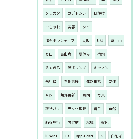
クワガタ
カブトムシ
日焼け
おしゃれ
美容
タイ
海外ボランティア
大阪
USJ
富士山
登山
高山病
夏休み
宿題
多すぎる
望遠レンズ
キャノン
飛行機
物価高騰
進路相談
友達
台風
免許更新
初回
写真
夜行バス
異文化理解
岩手
自然
箱根旅行
内定式
就職
髪色
iPhone
13
apple care
G
自衛隊