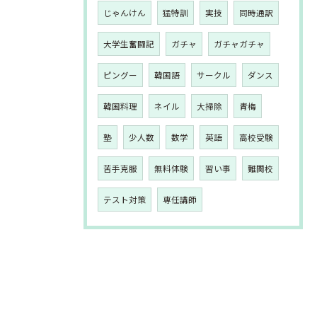
じゃんけん
猛特訓
実技
同時通訳
大学生奮闘記
ガチャ
ガチャガチャ
ピングー
韓国語
サークル
ダンス
韓国料理
ネイル
大掃除
青梅
塾
少人数
数学
英語
高校受験
苦手克服
無料体験
習い事
難関校
テスト対策
専任講師