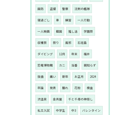
国防
盗撮
警察
沈黙の艦隊
寝過ごし
車
練習
一人行動
一人映画
韓国
推し活
学園祭
収穫祭
祭り
風邪
石垣島
ダイビング
12月
年末
福井
恐竜博物館
カニ
当番
親知らず
抜歯
痛い
新年
お正月
2024
卒論
発表
腫れ
花粉
検査
渋温泉
金具屋
千と千尋の神隠し
私立入試
中学生
中3
バレンタイン