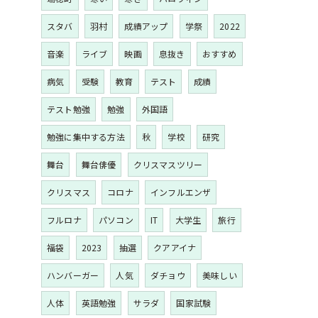
スタバ
羽村
成績アップ
学祭
2022
音楽
ライブ
映画
息抜き
おすすめ
病気
受験
教育
テスト
成績
テスト勉強
勉強
外国語
勉強に集中する方法
秋
学校
研究
舞台
舞台俳優
クリスマスツリー
クリスマス
コロナ
インフルエンザ
フルロナ
パソコン
IT
大学生
旅行
福袋
2023
抽選
クアアイナ
ハンバーガー
人気
ダチョウ
美味しい
人体
英語勉強
サラダ
国家試験