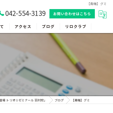
【青梅】グミ
042-554-3139
お問い合わせはこちら
て
アクセス
ブログ
リロクラブ
道場 トリオ☆ゼミナール 羽村校」
ブログ
【青梅】グミ