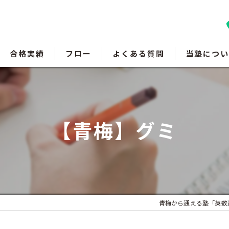
合格実績
フロー
よくある質問
当塾につい
羽村の塾
瑞穂町の塾
【青梅】グミ
福生の塾
成績アップ
受験対策
青梅から通える塾「英数