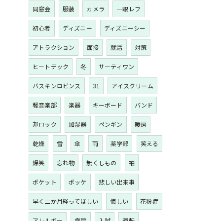
同窓会
服装
カメラ
一眼レフ
初心者
ディズニー
ディズニーシー
アトラクション
面接
就活
対策
ヒートテック
冬
サーティワン
バスキンロビンス
31
アイスクリーム
軽音楽部
楽器
キーボード
バンド
邦ロック
加湿器
ペンギン
暖房
乾燥
雪
傘
雨
薬学部
笑える
爆笑
忘れ物
無くしもの
袖
ポケット
ポッケ
悲しい出来事
早く二か月経ってほしい
悔しい
花粉症
アレルギー
病院
入試
運転